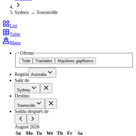
Sydney → Townsville
List
Table
Mapa
Ofertas
Todo
Traslados
Alquileres gap
Nuevo
Región
Australia
Salir de
Sydney
Destino
Townsville
Salida después de
August 2026
Su
Mo
Tu
We
Th
Fr
Sa