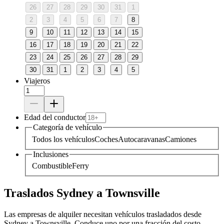
26
27
28
29
30
31
1
2
3
4
5
6
7
8
9
10
11
12
13
14
15
16
17
18
19
20
21
22
23
24
25
26
27
28
29
30
31
1
2
3
4
5
Viajeros
Edad del conductor
Categoría de vehículo
Todos los vehículos
Coches
Autocaravanas
Camiones
Inclusiones
Combustible
Ferry
Traslados Sydney a Townsville
Las empresas de alquiler necesitan vehículos trasladados desde
Sydney a Townsville. Conduce uno por una fracción del costo