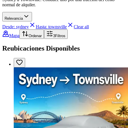
normal de alquiler.
Relevancia
Desde: sydney
Hasta: townsville
Clear all
Mapa
Ordenar
3
Filtros
Reubicaciones Disponibles