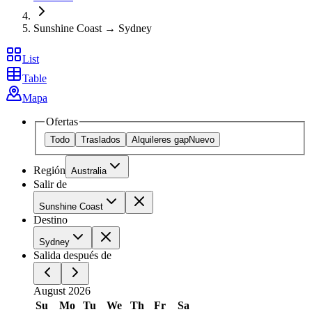
Sunshine Coast → Sydney
List
Table
Mapa
Ofertas
Todo
Traslados
Alquileres gap
Nuevo
Región
Australia
Salir de
Sunshine Coast
Destino
Sydney
Salida después de
August 2026
Su
Mo
Tu
We
Th
Fr
Sa