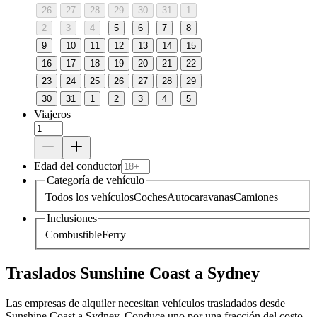
26
27
28
29
30
31
1
2
3
4
5
6
7
8
9
10
11
12
13
14
15
16
17
18
19
20
21
22
23
24
25
26
27
28
29
30
31
1
2
3
4
5
Viajeros
Edad del conductor
Categoría de vehículo
Todos los vehículos
Coches
Autocaravanas
Camiones
Inclusiones
Combustible
Ferry
Traslados Sunshine Coast a Sydney
Las empresas de alquiler necesitan vehículos trasladados desde
Sunshine Coast a Sydney. Conduce uno por una fracción del costo