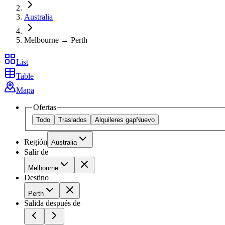
Australia
Melbourne → Perth
List
Table
Mapa
Ofertas
Todo
Traslados
Alquileres gap
Nuevo
Región
Australia
Salir de
Melbourne
Destino
Perth
Salida después de