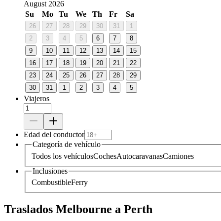
August 2026
Su
Mo
Tu
We
Th
Fr
Sa
26
27
28
29
30
31
1
2
3
4
5
6
7
8
9
10
11
12
13
14
15
16
17
18
19
20
21
22
23
24
25
26
27
28
29
30
31
1
2
3
4
5
Viajeros
Edad del conductor
Categoría de vehículo
Todos los vehículos
Coches
Autocaravanas
Camiones
Inclusiones
Combustible
Ferry
Traslados Melbourne a Perth