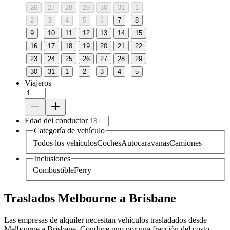
26
27
28
29
30
31
1
2
3
4
5
6
7
8
9
10
11
12
13
14
15
16
17
18
19
20
21
22
23
24
25
26
27
28
29
30
31
1
2
3
4
5
Viajeros
Edad del conductor
Categoría de vehículo
Todos los vehículos
Coches
Autocaravanas
Camiones
Inclusiones
Combustible
Ferry
Traslados Melbourne a Brisbane
Las empresas de alquiler necesitan vehículos trasladados desde
Melbourne a Brisbane. Conduce uno por una fracción del costo