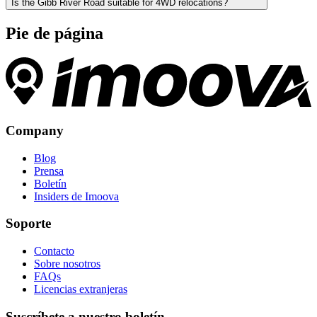
Is the Gibb River Road suitable for 4WD relocations?
Pie de página
Company
Blog
Prensa
Boletín
Insiders de Imoova
Soporte
Contacto
Sobre nosotros
FAQs
Licencias extranjeras
Suscríbete a nuestro boletín