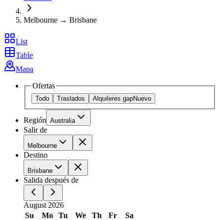
Melbourne → Brisbane
List
Table
Mapa
Ofertas
Todo
Traslados
Alquileres gap
Nuevo
Región
Australia
Salir de
Melbourne
Destino
Brisbane
Salida después de
August 2026
Su
Mo
Tu
We
Th
Fr
Sa