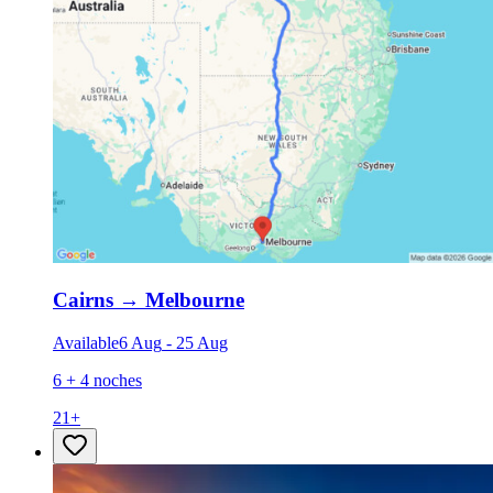
Cairns
→
Melbourne
Available
6 Aug
-
25 Aug
6 + 4 noches
21
+