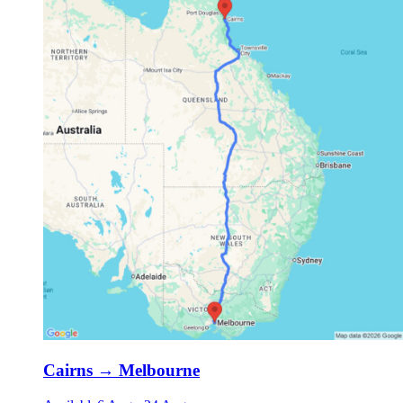
Cairns
→
Melbourne