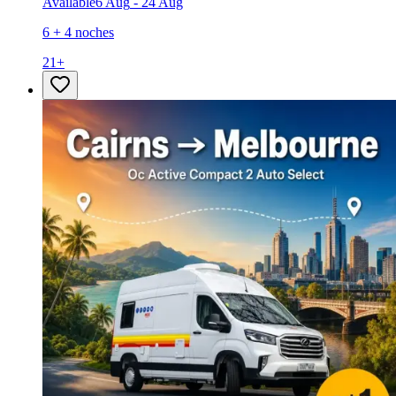
Available
6 Aug
-
24 Aug
6 + 4 noches
21
+