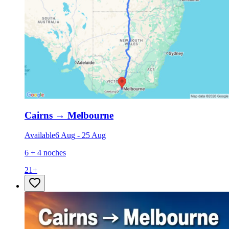
Cairns
→
Melbourne
Available
6 Aug
-
25 Aug
6 + 4 noches
21
+