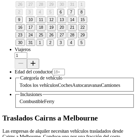
26
27
28
29
30
31
1
2
3
4
5
6
7
8
9
10
11
12
13
14
15
16
17
18
19
20
21
22
23
24
25
26
27
28
29
30
31
1
2
3
4
5
Viajeros
Edad del conductor
Categoría de vehículo
Todos los vehículos
Coches
Autocaravanas
Camiones
Inclusiones
Combustible
Ferry
Traslados Cairns a Melbourne
Las empresas de alquiler necesitan vehículos trasladados desde
Cairns a Melbourne. Conduce uno por una fracción del costo