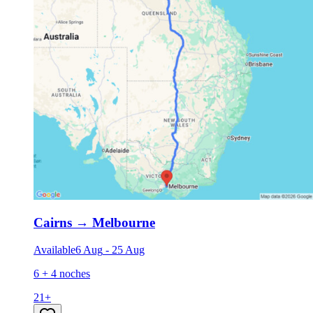
Cairns
→
Melbourne
Available
6 Aug
-
25 Aug
6 + 4 noches
21
+