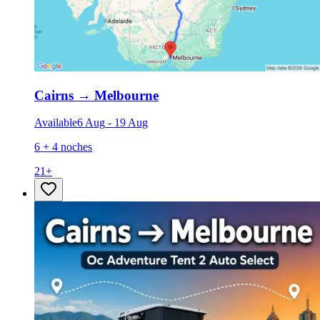
Cairns
→
Melbourne
Available
6 Aug
-
19 Aug
6 + 4 noches
21
+