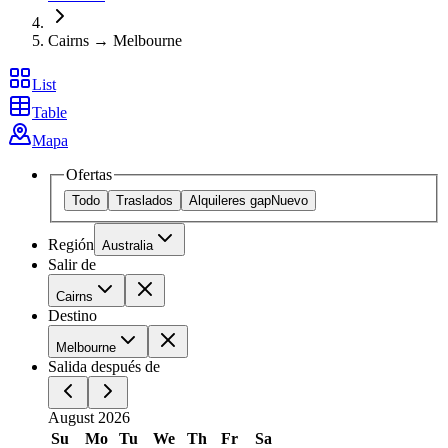
Cairns → Melbourne
List
Table
Mapa
Ofertas
Todo
Traslados
Alquileres gap
Nuevo
Región
Australia
Salir de
Cairns
Destino
Melbourne
Salida después de
August 2026
Su
Mo
Tu
We
Th
Fr
Sa