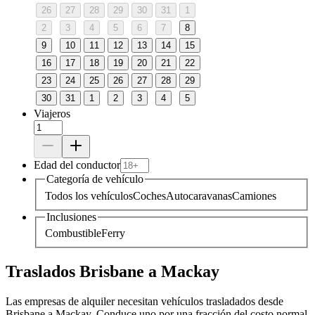
26
27
28
29
30
31
1
2
3
4
5
6
7
8
9
10
11
12
13
14
15
16
17
18
19
20
21
22
23
24
25
26
27
28
29
30
31
1
2
3
4
5
Viajeros
Edad del conductor
Categoría de vehículo
Todos los vehículos
Coches
Autocaravanas
Camiones
Inclusiones
Combustible
Ferry
Traslados Brisbane a Mackay
Las empresas de alquiler necesitan vehículos trasladados desde
Brisbane a Mackay. Conduce uno por una fracción del costo normal