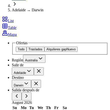
Adelaide → Darwin
List
Table
Mapa
Ofertas
Todo
Traslados
Alquileres gap
Nuevo
Región
Australia
Salir de
Adelaide
Destino
Darwin
Salida después de
August 2026
Su
Mo
Tu
We
Th
Fr
Sa