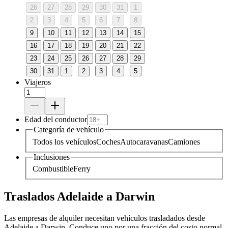
26
27
28
29
30
31
1
2
3
4
5
6
7
8
9
10
11
12
13
14
15
16
17
18
19
20
21
22
23
24
25
26
27
28
29
30
31
1
2
3
4
5
Viajeros
Edad del conductor
Categoría de vehículo
Todos los vehículos
Coches
Autocaravanas
Camiones
Inclusiones
Combustible
Ferry
Traslados Adelaide a Darwin
Las empresas de alquiler necesitan vehículos trasladados desde
Adelaide a Darwin. Conduce uno por una fracción del costo normal