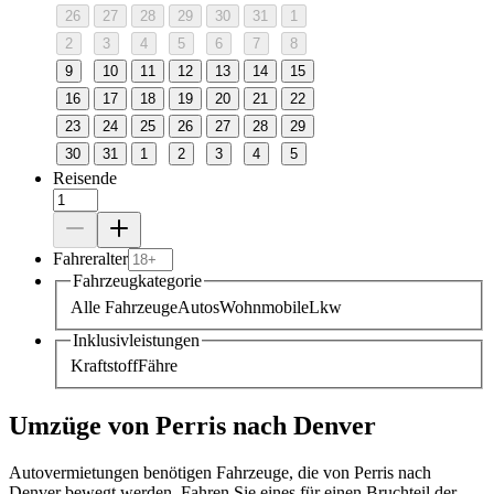
26
27
28
29
30
31
1
2
3
4
5
6
7
8
9
10
11
12
13
14
15
16
17
18
19
20
21
22
23
24
25
26
27
28
29
30
31
1
2
3
4
5
Reisende
Fahreralter
Fahrzeugkategorie
Alle Fahrzeuge
Autos
Wohnmobile
Lkw
Inklusivleistungen
Kraftstoff
Fähre
Umzüge von Perris nach Denver
Autovermietungen benötigen Fahrzeuge, die von Perris nach
Denver bewegt werden. Fahren Sie eines für einen Bruchteil der