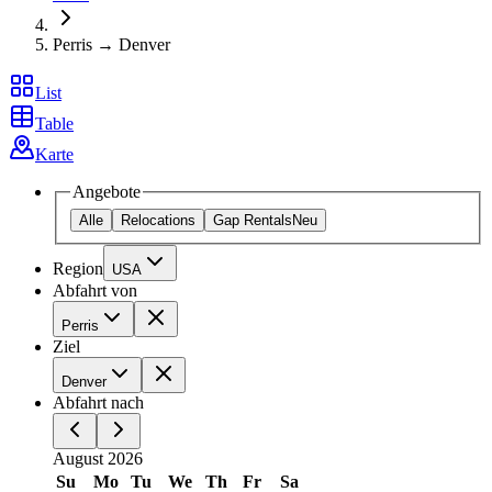
Perris → Denver
List
Table
Karte
Angebote
Alle
Relocations
Gap Rentals
Neu
Region
USA
Abfahrt von
Perris
Ziel
Denver
Abfahrt nach
August 2026
Su
Mo
Tu
We
Th
Fr
Sa