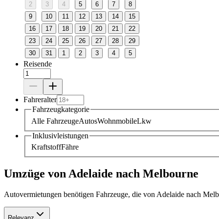
2
3
4
5
6
7
8
9
10
11
12
13
14
15
16
17
18
19
20
21
22
23
24
25
26
27
28
29
30
31
1
2
3
4
5
Reisende
Fahreralter
Fahrzeugkategorie
Alle Fahrzeuge
Autos
Wohnmobile
Lkw
Inklusivleistungen
Kraftstoff
Fähre
Umzüge von Adelaide nach Melbourne
Autovermietungen benötigen Fahrzeuge, die von Adelaide nach Melbo
Relevanz