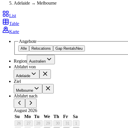
Adelaide → Melbourne
List
Table
Karte
Angebote
Alle
Relocations
Gap Rentals
Neu
Region
Australien
Abfahrt von
Adelaide
Ziel
Melbourne
Abfahrt nach
August 2026
Su
Mo
Tu
We
Th
Fr
Sa
26
27
28
29
30
31
1