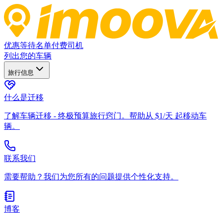
优惠
等待名单
付费司机
列出您的车辆
旅行信息
什么是迁移
了解车辆迁移 - 终极预算旅行窍门。帮助从 $1/天 起移动车
辆。
联系我们
需要帮助？我们为您所有的问题提供个性化支持。
博客