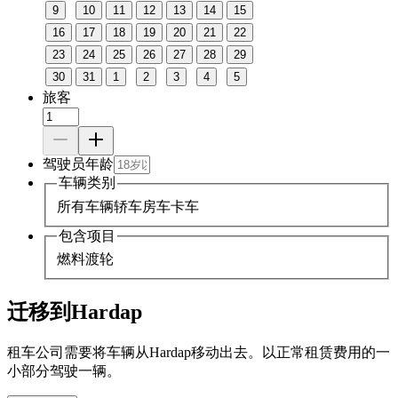
9
10
11
12
13
14
15
16
17
18
19
20
21
22
23
24
25
26
27
28
29
30
31
1
2
3
4
5
旅客
驾驶员年龄
车辆类别
所有车辆
轿车
房车
卡车
包含项目
燃料
渡轮
迁移到Hardap
租车公司需要将车辆从Hardap移动出去。以正常租赁费用的一
小部分驾驶一辆。