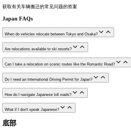
获取有关车辆搬迁的常见问题的答案
Japan FAQs
When do vehicles relocate between Tokyo and Osaka?
Are relocations available to ski resorts?
Can I take a relocation on scenic routes like the Romantic Road?
Do I need an International Driving Permit for Japan?
How do I navigate Japanese toll roads?
What if I don't speak Japanese?
底部