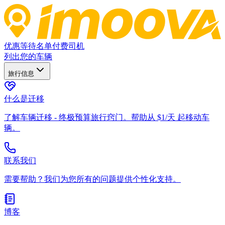
优惠
等待名单
付费司机
列出您的车辆
旅行信息
什么是迁移
了解车辆迁移 - 终极预算旅行窍门。帮助从 $1/天 起移动车
辆。
联系我们
需要帮助？我们为您所有的问题提供个性化支持。
博客