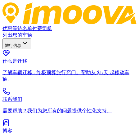
优惠
等待名单
付费司机
列出您的车辆
旅行信息
什么是迁移
了解车辆迁移 - 终极预算旅行窍门。帮助从 $1/天 起移动车
辆。
联系我们
需要帮助？我们为您所有的问题提供个性化支持。
博客