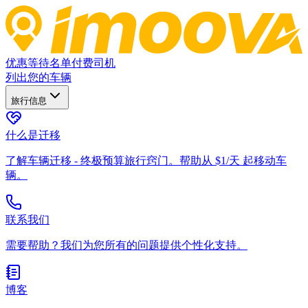
优惠
等待名单
付费司机
列出您的车辆
旅行信息
什么是迁移
了解车辆迁移 - 终极预算旅行窍门。帮助从 $1/天 起移动车
辆。
联系我们
需要帮助？我们为您所有的问题提供个性化支持。
博客