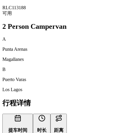
RLC113188
可用
2 Person Campervan
A
Punta Arenas
Magallanes
B
Puerto Varas
Los Lagos
行程详情
提车时间
时长
距离