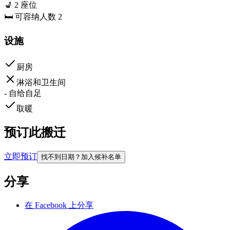
💺
2
座位
🛏️
可容纳人数
2
设施
厨房
淋浴和卫生间
-
自给自足
取暖
预订此搬迁
立即预订
找不到日期？加入候补名单
分享
在 Facebook 上分享