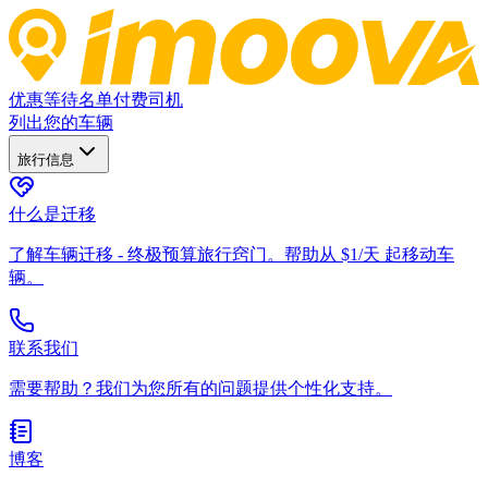
优惠
等待名单
付费司机
列出您的车辆
旅行信息
什么是迁移
了解车辆迁移 - 终极预算旅行窍门。帮助从 $1/天 起移动车
辆。
联系我们
需要帮助？我们为您所有的问题提供个性化支持。
博客