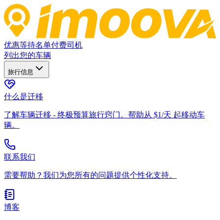
优惠
等待名单
付费司机
列出您的车辆
旅行信息
什么是迁移
了解车辆迁移 - 终极预算旅行窍门。帮助从 $1/天 起移动车
辆。
联系我们
需要帮助？我们为您所有的问题提供个性化支持。
博客