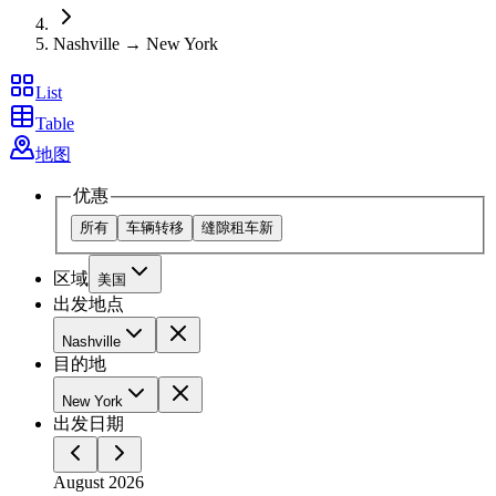
Nashville → New York
List
Table
地图
优惠
所有
车辆转移
缝隙租车
新
区域
美国
出发地点
Nashville
目的地
New York
出发日期
August 2026