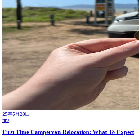
25年5月28日
tips
First Time Campervan Relocation: What To Expect