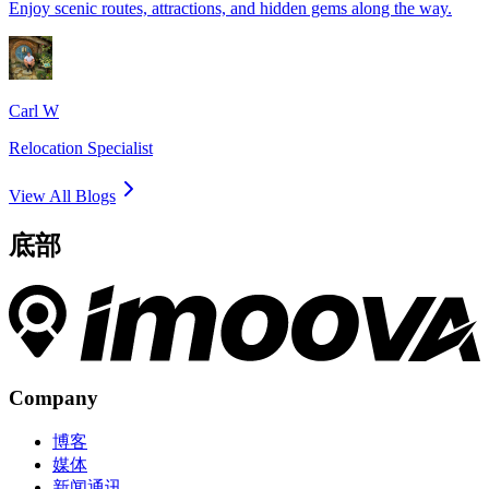
Enjoy scenic routes, attractions, and hidden gems along the way.
Carl W
Relocation Specialist
View All Blogs
底部
Company
博客
媒体
新闻通讯