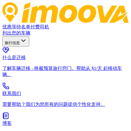
优惠
等待名单
付费司机
列出您的车辆
旅行信息
什么是迁移
了解车辆迁移 - 终极预算旅行窍门。帮助从 $1/天 起移动车
辆。
联系我们
需要帮助？我们为您所有的问题提供个性化支持。
博客