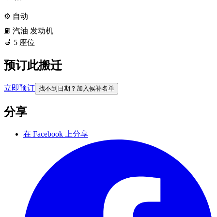
⚙️
自动
⛽️
汽油
发动机
💺
5
座位
预订此搬迁
立即预订
找不到日期？加入候补名单
分享
在 Facebook 上分享