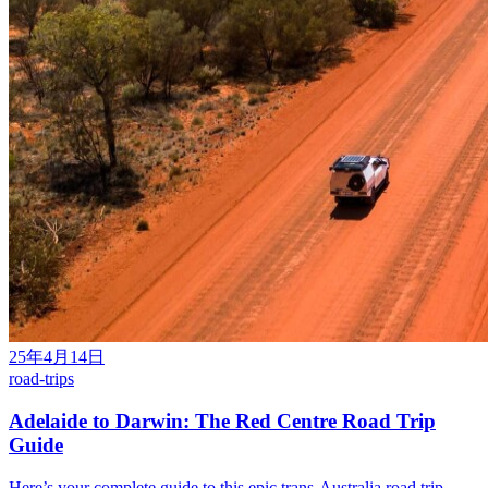
25年4月14日
road-trips
Adelaide to Darwin: The Red Centre Road Trip
Guide
Here’s your complete guide to this epic trans-Australia road trip —