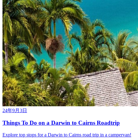
24年9月3日
Things To Do on a Darwin to Cairns Roadtrip
Explore top stops for a Darwin to Cairns road trip in a campervan!