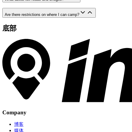
Are there restrictions on where I can camp?
底部
Company
博客
媒体