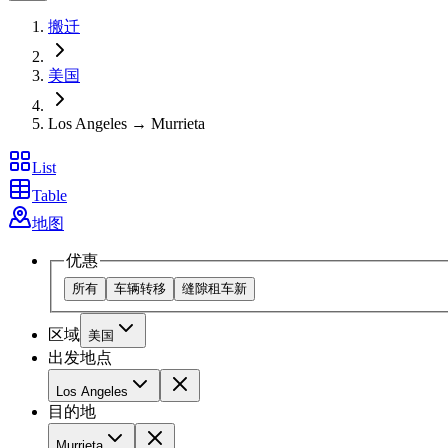
搬迁
美国
Los Angeles → Murrieta
List
Table
地图
优惠
所有
车辆转移
缝隙租车
新
区域
美国
出发地点
Los Angeles
目的地
Murrieta