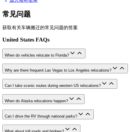
加入候补名单
常见问题
获取有关车辆搬迁的常见问题的答案
United States FAQs
When do vehicles relocate to Florida?
Why are there frequent Las Vegas to Los Angeles relocations?
Can I take scenic routes during western US relocations?
When do Alaska relocations happen?
Can I drive the RV through national parks?
What about toll roads and bridges?