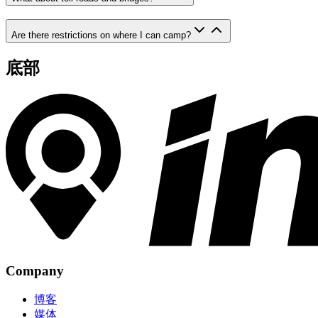
Are there restrictions on where I can camp?
底部
Company
博客
媒体