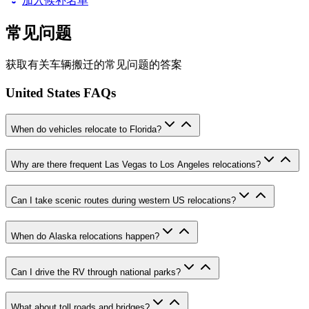
加入候补名单
常见问题
获取有关车辆搬迁的常见问题的答案
United States FAQs
When do vehicles relocate to Florida?
Why are there frequent Las Vegas to Los Angeles relocations?
Can I take scenic routes during western US relocations?
When do Alaska relocations happen?
Can I drive the RV through national parks?
What about toll roads and bridges?