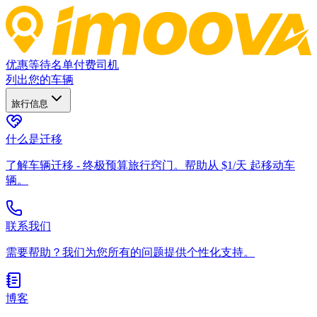
优惠
等待名单
付费司机
列出您的车辆
旅行信息
什么是迁移
了解车辆迁移 - 终极预算旅行窍门。帮助从 $1/天 起移动车
辆。
联系我们
需要帮助？我们为您所有的问题提供个性化支持。
博客