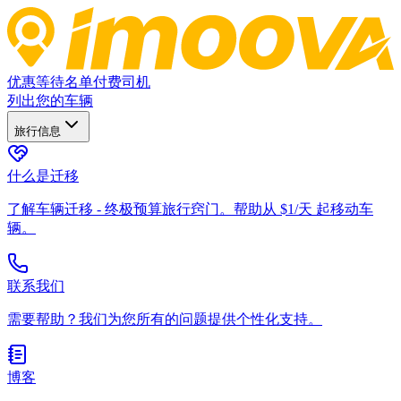
优惠
等待名单
付费司机
列出您的车辆
旅行信息
什么是迁移
了解车辆迁移 - 终极预算旅行窍门。帮助从 $1/天 起移动车
辆。
联系我们
需要帮助？我们为您所有的问题提供个性化支持。
博客