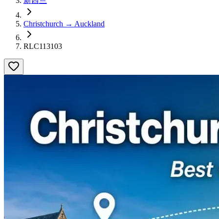
新西兰
Christchurch → Auckland
RLC113103