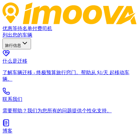
优惠
等待名单
付费司机
列出您的车辆
旅行信息
什么是迁移
了解车辆迁移 - 终极预算旅行窍门。帮助从 $1/天 起移动车
辆。
联系我们
需要帮助？我们为您所有的问题提供个性化支持。
博客