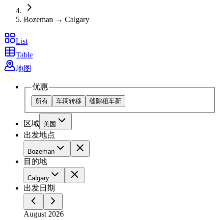
Bozeman → Calgary
List
Table
地图
优惠
所有
车辆转移
缝隙租车
新
区域
美国
出发地点
Bozeman
目的地
Calgary
出发日期
August 2026