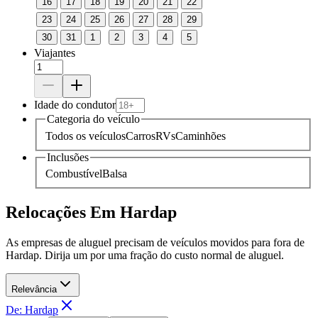
16
17
18
19
20
21
22
23
24
25
26
27
28
29
30
31
1
2
3
4
5
Viajantes
Idade do condutor
Categoria do veículo
Todos os veículos
Carros
RVs
Caminhões
Inclusões
Combustível
Balsa
Relocações Em Hardap
As empresas de aluguel precisam de veículos movidos para fora de
Hardap. Dirija um por uma fração do custo normal de aluguel.
Relevância
De: Hardap