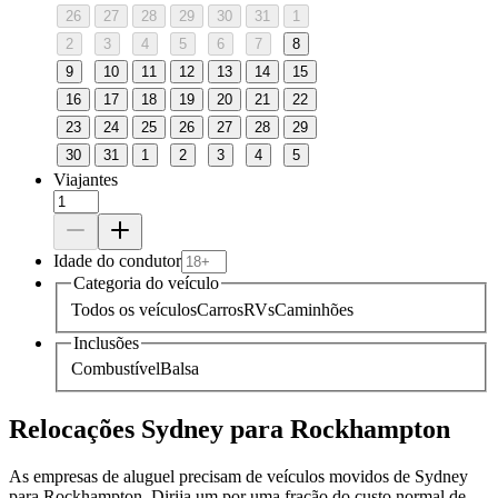
26
27
28
29
30
31
1
2
3
4
5
6
7
8
9
10
11
12
13
14
15
16
17
18
19
20
21
22
23
24
25
26
27
28
29
30
31
1
2
3
4
5
Viajantes
Idade do condutor
Categoria do veículo
Todos os veículos
Carros
RVs
Caminhões
Inclusões
Combustível
Balsa
Relocações Sydney para Rockhampton
As empresas de aluguel precisam de veículos movidos de Sydney
para Rockhampton. Dirija um por uma fração do custo normal de