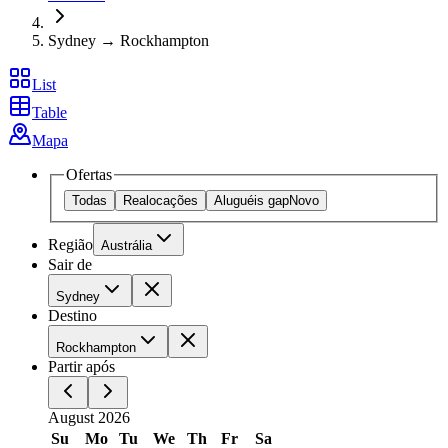
Sydney → Rockhampton
List
Table
Mapa
Ofertas
Todas
Realocações
Aluguéis gap
Novo
Região
Austrália
Sair de
Sydney
Destino
Rockhampton
Partir após
August 2026
Su
Mo
Tu
We
Th
Fr
Sa