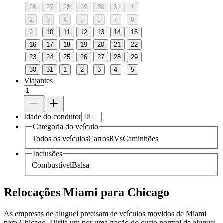
26
27
28
29
30
31
1
2
3
4
5
6
7
8
9
10
11
12
13
14
15
16
17
18
19
20
21
22
23
24
25
26
27
28
29
30
31
1
2
3
4
5
Viajantes
Idade do condutor
Categoria do veículo
Todos os veículos
Carros
RVs
Caminhões
Inclusões
Combustível
Balsa
Relocações Miami para Chicago
As empresas de aluguel precisam de veículos movidos de Miami
para Chicago. Dirija um por uma fração do custo normal de aluguel.