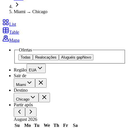
Miami → Chicago
List
Table
Mapa
Ofertas
Todas
Realocações
Aluguéis gap
Novo
Região
EUA
Sair de
Miami
Destino
Chicago
Partir após
August 2026
Su
Mo
Tu
We
Th
Fr
Sa