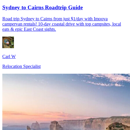
Sydney to Cairns Roadtrip Guide
Road trip Sydney to Cairns from just $1/day with Imoova
campervan rentals! 10-day coastal drive with top campsites, local
eats & epic East Coast sights.
Carl W
Relocation Specialist