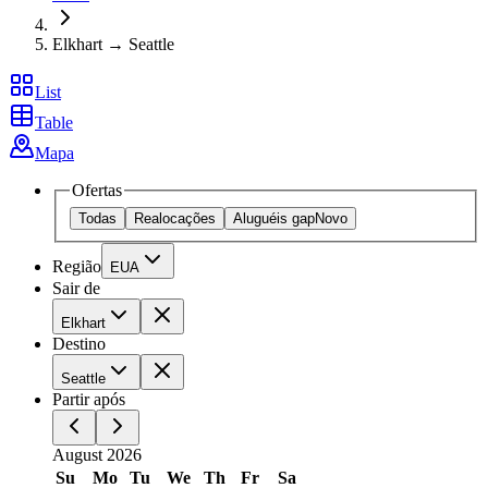
Elkhart → Seattle
List
Table
Mapa
Ofertas
Todas
Realocações
Aluguéis gap
Novo
Região
EUA
Sair de
Elkhart
Destino
Seattle
Partir após
August 2026
Su
Mo
Tu
We
Th
Fr
Sa