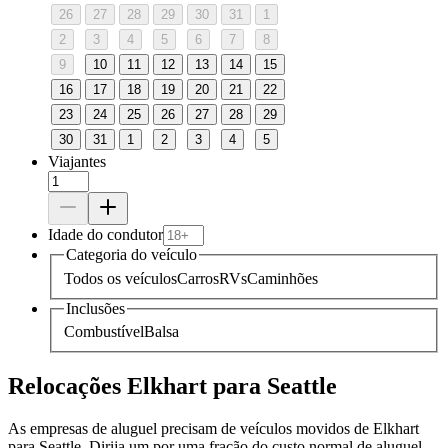
26
27
28
29
30
31
1
2
3
4
5
6
7
8
9
10
11
12
13
14
15
16
17
18
19
20
21
22
23
24
25
26
27
28
29
30
31
1
2
3
4
5
Viajantes
Idade do condutor
Categoria do veículo
Todos os veículos
Carros
RVs
Caminhões
Inclusões
Combustível
Balsa
Relocações Elkhart para Seattle
As empresas de aluguel precisam de veículos movidos de Elkhart
para Seattle. Dirija um por uma fração do custo normal de aluguel.