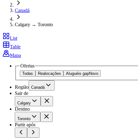
Canadá
Calgary → Toronto
List
Table
Mapa
Ofertas
Todas
Realocações
Aluguéis gap
Novo
Região
Canadá
Sair de
Calgary
Destino
Toronto
Partir após