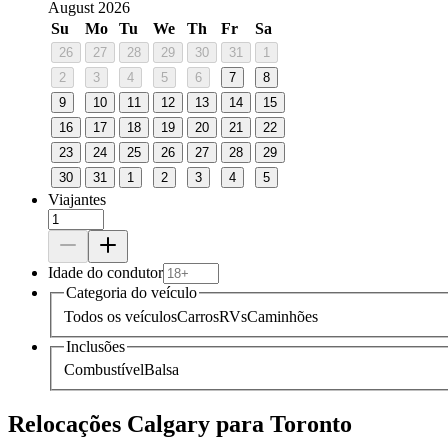
August 2026
Su
Mo
Tu
We
Th
Fr
Sa
26
27
28
29
30
31
1
2
3
4
5
6
7
8
9
10
11
12
13
14
15
16
17
18
19
20
21
22
23
24
25
26
27
28
29
30
31
1
2
3
4
5
Viajantes
Idade do condutor
Categoria do veículo
Todos os veículos
Carros
RVs
Caminhões
Inclusões
Combustível
Balsa
Relocações Calgary para Toronto