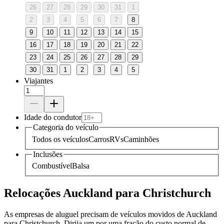
26
27
28
29
30
31
1
2
3
4
5
6
7
8
9
10
11
12
13
14
15
16
17
18
19
20
21
22
23
24
25
26
27
28
29
30
31
1
2
3
4
5
Viajantes
Idade do condutor
Categoria do veículo
Todos os veículos
Carros
RVs
Caminhões
Inclusões
Combustível
Balsa
Relocações Auckland para Christchurch
As empresas de aluguel precisam de veículos movidos de Auckland
para Christchurch. Dirija um por uma fração do custo normal de