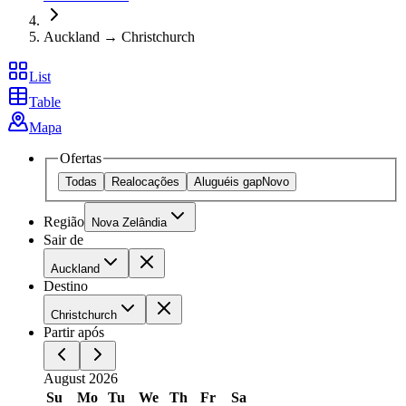
Auckland → Christchurch
List
Table
Mapa
Ofertas
Todas
Realocações
Aluguéis gap
Novo
Região
Nova Zelândia
Sair de
Auckland
Destino
Christchurch
Partir após
August 2026
Su
Mo
Tu
We
Th
Fr
Sa