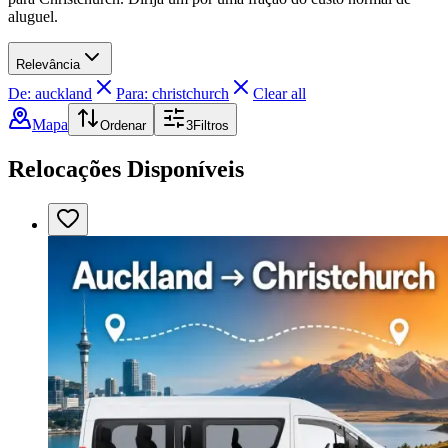
aluguel.
Relevância
De: auckland
Para: christchurch
Clear all
Mapa
Ordenar
3
Filtros
Relocações Disponíveis