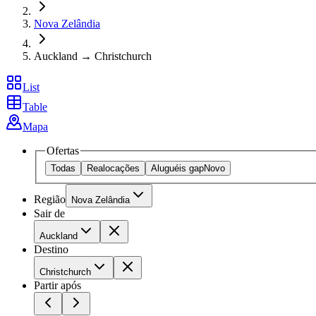
Nova Zelândia
Auckland → Christchurch
List
Table
Mapa
Ofertas
Todas
Realocações
Aluguéis gap
Novo
Região
Nova Zelândia
Sair de
Auckland
Destino
Christchurch
Partir após