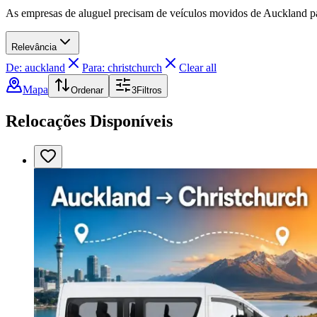
As empresas de aluguel precisam de veículos movidos de Auckland pa
Relevância
De: auckland
Para: christchurch
Clear all
Mapa
Ordenar
3
Filtros
Relocações Disponíveis