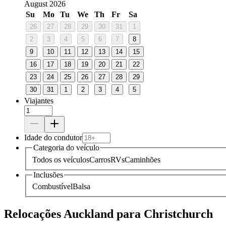
August 2026
Su
Mo
Tu
We
Th
Fr
Sa
26
27
28
29
30
31
1
2
3
4
5
6
7
8
9
10
11
12
13
14
15
16
17
18
19
20
21
22
23
24
25
26
27
28
29
30
31
1
2
3
4
5
Viajantes
Idade do condutor
Categoria do veículo
Todos os veículos
Carros
RVs
Caminhões
Inclusões
Combustível
Balsa
Relocações Auckland para Christchurch