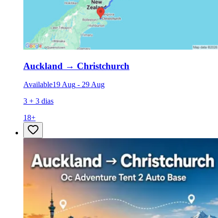
Auckland
→
Christchurch
Available
19 Aug
-
29 Aug
3 + 3 dias
18
+