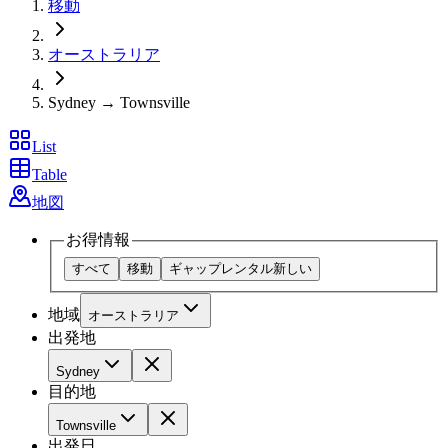
移動
オーストラリア
Sydney → Townsville
List
Table
地図
お得情報
すべて
移動
ギャップレンタル
新しい
地域
オーストラリア
出発地
Sydney
目的地
Townsville
出発日