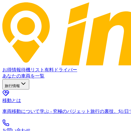
お得情報
待機リスト
有料ドライバー
あなたの車両を一覧
旅行情報
移動とは
車両移動について学ぶ - 究極のバジェット旅行の裏技。$1/
お問い合わせ