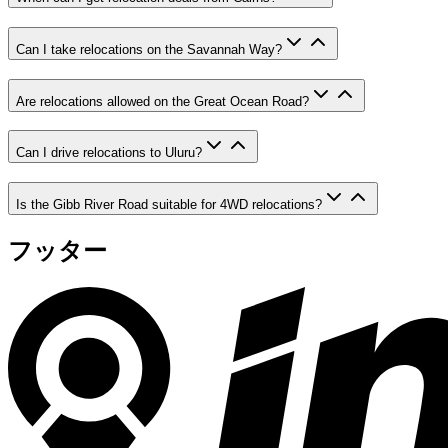
Can I take relocations on the Savannah Way?
Are relocations allowed on the Great Ocean Road?
Can I drive relocations to Uluru?
Is the Gibb River Road suitable for 4WD relocations?
フッター