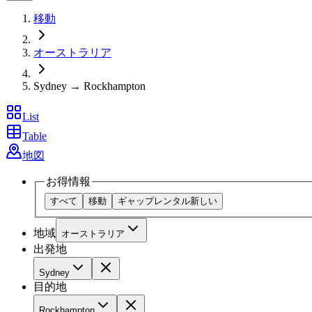
移動
オーストラリア
Sydney → Rockhampton
List
Table
地図
お得情報
すべて
移動
ギャップレンタル
新しい
地域
オーストラリア
出発地
Sydney
目的地
Rockhampton