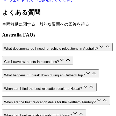
ウェイトリストに参加してください
よくある質問
車両移動に関する一般的な質問への回答を得る
Australia FAQs
What documents do I need for vehicle relocations in Australia?
Can I travel with pets in relocations?
What happens if I break down during an Outback trip?
When can I find the best relocation deals to Hobart?
When are the best relocation deals for the Northern Territory?
When can I get relocation deals from Cairns?