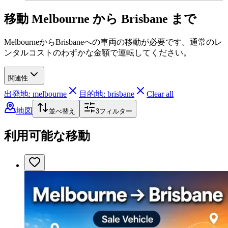
移動 Melbourne から Brisbane まで
MelbourneからBrisbaneへの車両の移動が必要です。通常のレ
ンタルコストのわずかな金額で運転してください。
関連性
出発地: melbourne
目的地: brisbane
Clear all
地図
並べ替え
3
フィルター
利用可能な移動