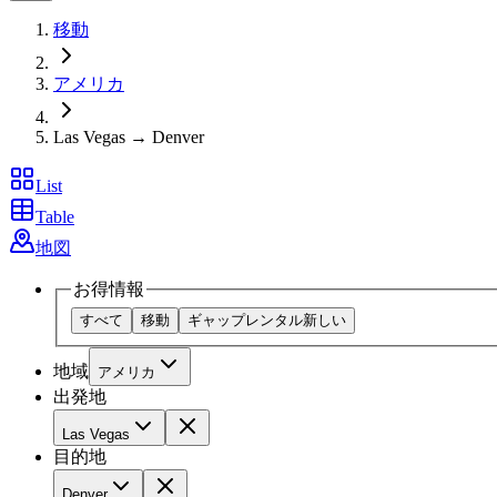
移動
アメリカ
Las Vegas → Denver
List
Table
地図
お得情報
すべて
移動
ギャップレンタル
新しい
地域
アメリカ
出発地
Las Vegas
目的地
Denver