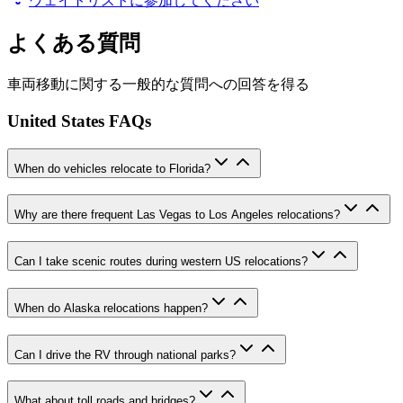
ウェイトリストに参加してください
よくある質問
車両移動に関する一般的な質問への回答を得る
United States FAQs
When do vehicles relocate to Florida?
Why are there frequent Las Vegas to Los Angeles relocations?
Can I take scenic routes during western US relocations?
When do Alaska relocations happen?
Can I drive the RV through national parks?
What about toll roads and bridges?