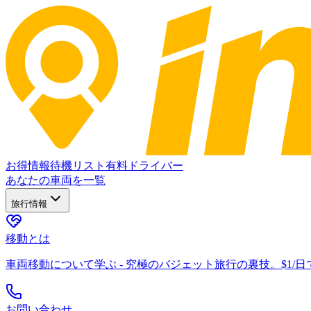
お得情報
待機リスト
有料ドライバー
あなたの車両を一覧
旅行情報
移動とは
車両移動について学ぶ - 究極のバジェット旅行の裏技。$1/
お問い合わせ