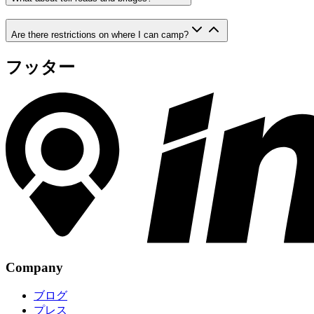
Are there restrictions on where I can camp?
フッター
Company
ブログ
プレス