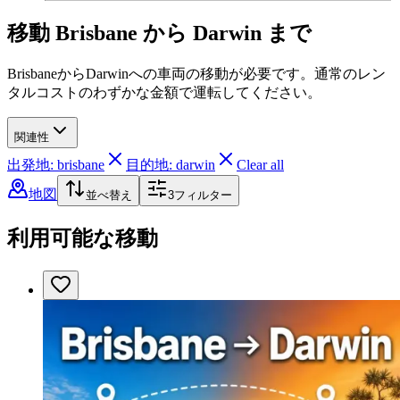
移動 Brisbane から Darwin まで
BrisbaneからDarwinへの車両の移動が必要です。通常のレン
タルコストのわずかな金額で運転してください。
関連性
出発地: brisbane
目的地: darwin
Clear all
地図
並べ替え
3
フィルター
利用可能な移動