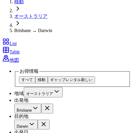
移動
オーストラリア
Brisbane → Darwin
List
Table
地図
お得情報
すべて
移動
ギャップレンタル
新しい
地域
オーストラリア
出発地
Brisbane
目的地
Darwin
出発日