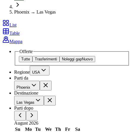
Phoenix → Las Vegas
List
Table
Mappa
Offerte
Tutte
Trasferimenti
Noleggi gap
Nuovo
Regione
USA
Parti da
Phoenix
Destinazione
Las Vegas
Parti dopo
August 2026
Su
Mo
Tu
We
Th
Fr
Sa