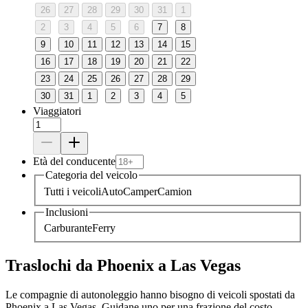
26
27
28
29
30
31
1
2
3
4
5
6
7
8
9
10
11
12
13
14
15
16
17
18
19
20
21
22
23
24
25
26
27
28
29
30
31
1
2
3
4
5
Viaggiatori
Età del conducente
Categoria del veicolo
Tutti i veicoli
Auto
Camper
Camion
Inclusioni
Carburante
Ferry
Traslochi da Phoenix a Las Vegas
Le compagnie di autonoleggio hanno bisogno di veicoli spostati da
Phoenix a Las Vegas. Guidane uno per una frazione del costo