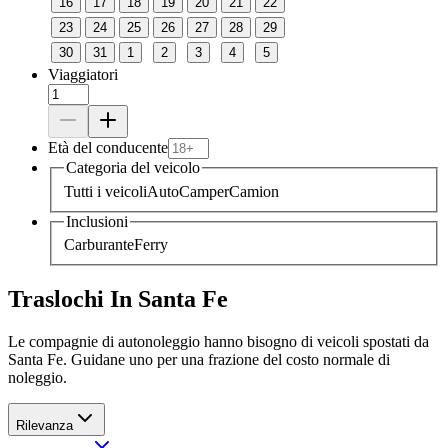
16
17
18
19
20
21
22
23
24
25
26
27
28
29
30
31
1
2
3
4
5
Viaggiatori
Età del conducente
Categoria del veicolo
Tutti i veicoli
Auto
Camper
Camion
Inclusioni
Carburante
Ferry
Traslochi In Santa Fe
Le compagnie di autonoleggio hanno bisogno di veicoli spostati da
Santa Fe. Guidane uno per una frazione del costo normale di
noleggio.
Rilevanza