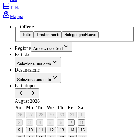
Table
Mappa
Offerte
Tutte
Trasferimenti
Noleggi gap
Nuovo
Regione
America del Sud
Parti da
Seleziona una città
Destinazione
Seleziona una città
Parti dopo
August 2026
Su
Mo
Tu
We
Th
Fr
Sa
26
27
28
29
30
31
1
2
3
4
5
6
7
8
9
10
11
12
13
14
15