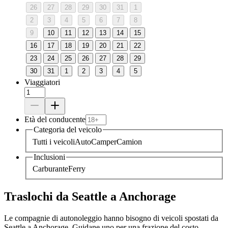
26
27
28
29
30
31
1
2
3
4
5
6
7
8
9
10
11
12
13
14
15
16
17
18
19
20
21
22
23
24
25
26
27
28
29
30
31
1
2
3
4
5
Viaggiatori
Età del conducente
Categoria del veicolo
Tutti i veicoli
Auto
Camper
Camion
Inclusioni
Carburante
Ferry
Traslochi da Seattle a Anchorage
Le compagnie di autonoleggio hanno bisogno di veicoli spostati da
Seattle a Anchorage. Guidane uno per una frazione del costo