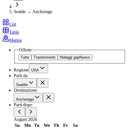
Seattle → Anchorage
List
Table
Mappa
Offerte
Tutte
Trasferimenti
Noleggi gap
Nuovo
Regione
USA
Parti da
Seattle
Destinazione
Anchorage
Parti dopo
August 2026
Su
Mo
Tu
We
Th
Fr
Sa