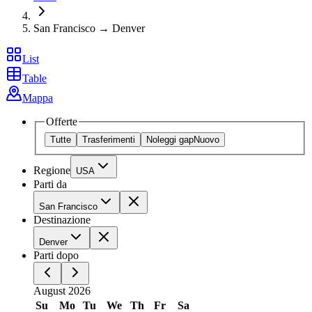
San Francisco → Denver
List
Table
Mappa
Offerte
Tutte
Trasferimenti
Noleggi gap
Nuovo
Regione
USA
Parti da
San Francisco
Destinazione
Denver
Parti dopo
August 2026
Su
Mo
Tu
We
Th
Fr
Sa