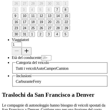
26
27
28
29
30
31
1
2
3
4
5
6
7
8
9
10
11
12
13
14
15
16
17
18
19
20
21
22
23
24
25
26
27
28
29
30
31
1
2
3
4
5
Viaggiatori
Età del conducente
Categoria del veicolo
Tutti i veicoli
Auto
Camper
Camion
Inclusioni
Carburante
Ferry
Traslochi da San Francisco a Denver
Le compagnie di autonoleggio hanno bisogno di veicoli spostati da
San Francisco a Denver. Guidane uno per una frazione del costo