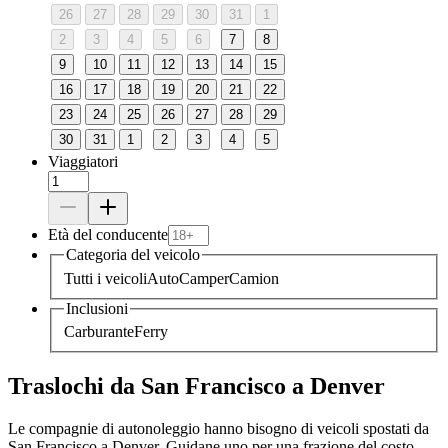
26
27
28
29
30
31
1
2
3
4
5
6
7
8
9
10
11
12
13
14
15
16
17
18
19
20
21
22
23
24
25
26
27
28
29
30
31
1
2
3
4
5
Viaggiatori
Età del conducente
Categoria del veicolo
Tutti i veicoli
Auto
Camper
Camion
Inclusioni
Carburante
Ferry
Traslochi da San Francisco a Denver
Le compagnie di autonoleggio hanno bisogno di veicoli spostati da
San Francisco a Denver. Guidane uno per una frazione del costo