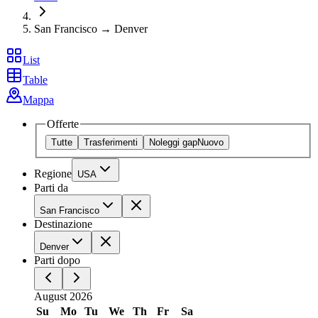
San Francisco → Denver
List
Table
Mappa
Offerte
Tutte
Trasferimenti
Noleggi gap
Nuovo
Regione
USA
Parti da
San Francisco
Destinazione
Denver
Parti dopo
August 2026
Su
Mo
Tu
We
Th
Fr
Sa