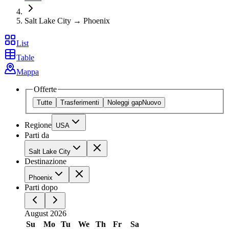
Salt Lake City → Phoenix
List
Table
Mappa
Offerte
Tutte
Trasferimenti
Noleggi gap
Nuovo
Regione
USA
Parti da
Salt Lake City
Destinazione
Phoenix
Parti dopo
August 2026
Su
Mo
Tu
We
Th
Fr
Sa