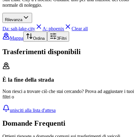
normale di noleggio.
Rilevanza
Da: salt-lake-city
A: phoenix
Clear all
Mappa
Ordina
3
Filtri
Trasferimenti disponibili
È la fine della strada
Non riesci a trovare ciò che stai cercando? Prova ad aggiustare i tuoi
filtri o
unisciti alla lista d'attesa
Domande Frequenti
Ottieni risposte a domande comuni sui trasferimenti di veicoli