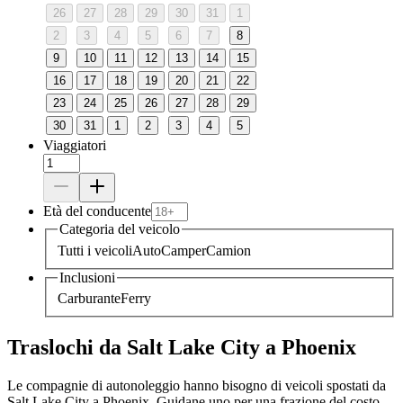
26
27
28
29
30
31
1
2
3
4
5
6
7
8
9
10
11
12
13
14
15
16
17
18
19
20
21
22
23
24
25
26
27
28
29
30
31
1
2
3
4
5
Viaggiatori
Età del conducente
Categoria del veicolo
Tutti i veicoli
Auto
Camper
Camion
Inclusioni
Carburante
Ferry
Traslochi da Salt Lake City a Phoenix
Le compagnie di autonoleggio hanno bisogno di veicoli spostati da
Salt Lake City a Phoenix. Guidane uno per una frazione del costo