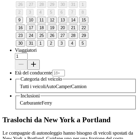
26
27
28
29
30
31
1
2
3
4
5
6
7
8
9
10
11
12
13
14
15
16
17
18
19
20
21
22
23
24
25
26
27
28
29
30
31
1
2
3
4
5
Viaggiatori
Età del conducente
Categoria del veicolo
Tutti i veicoli
Auto
Camper
Camion
Inclusioni
Carburante
Ferry
Traslochi da New York a Portland
Le compagnie di autonoleggio hanno bisogno di veicoli spostati da
New York a Portland. Guidane uno per una frazione del costo