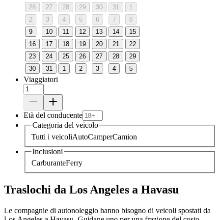
26
27
28
29
30
31
1
2
3
4
5
6
7
8
9
10
11
12
13
14
15
16
17
18
19
20
21
22
23
24
25
26
27
28
29
30
31
1
2
3
4
5
Viaggiatori
Età del conducente
Categoria del veicolo
Tutti i veicoli
Auto
Camper
Camion
Inclusioni
Carburante
Ferry
Traslochi da Los Angeles a Havasu
Le compagnie di autonoleggio hanno bisogno di veicoli spostati da
Los Angeles a Havasu. Guidane uno per una frazione del costo