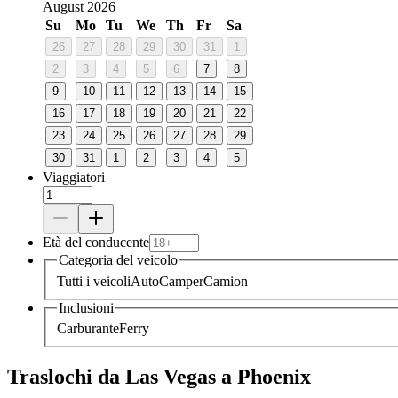
August 2026
Su
Mo
Tu
We
Th
Fr
Sa
26
27
28
29
30
31
1
2
3
4
5
6
7
8
9
10
11
12
13
14
15
16
17
18
19
20
21
22
23
24
25
26
27
28
29
30
31
1
2
3
4
5
Viaggiatori
Età del conducente
Categoria del veicolo
Tutti i veicoli
Auto
Camper
Camion
Inclusioni
Carburante
Ferry
Traslochi da Las Vegas a Phoenix