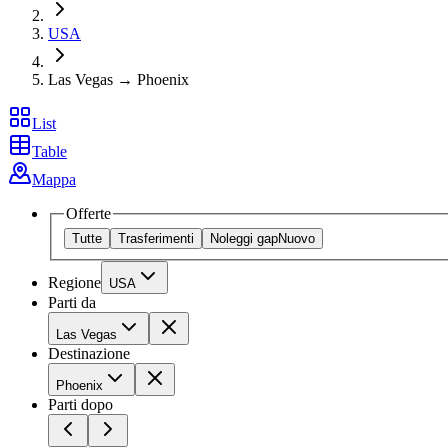
USA
Las Vegas → Phoenix
List
Table
Mappa
Offerte
Tutte
Trasferimenti
Noleggi gap
Nuovo
Regione
USA
Parti da
Las Vegas
Destinazione
Phoenix
Parti dopo