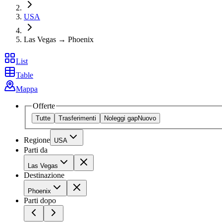
USA
Las Vegas → Phoenix
List
Table
Mappa
Offerte
Tutte
Trasferimenti
Noleggi gap
Nuovo
Regione
USA
Parti da
Las Vegas
Destinazione
Phoenix
Parti dopo