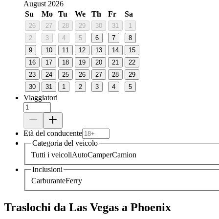
August 2026
Su
Mo
Tu
We
Th
Fr
Sa
26
27
28
29
30
31
1
2
3
4
5
6
7
8
9
10
11
12
13
14
15
16
17
18
19
20
21
22
23
24
25
26
27
28
29
30
31
1
2
3
4
5
Viaggiatori
Età del conducente
Categoria del veicolo
Tutti i veicoli
Auto
Camper
Camion
Inclusioni
Carburante
Ferry
Traslochi da Las Vegas a Phoenix