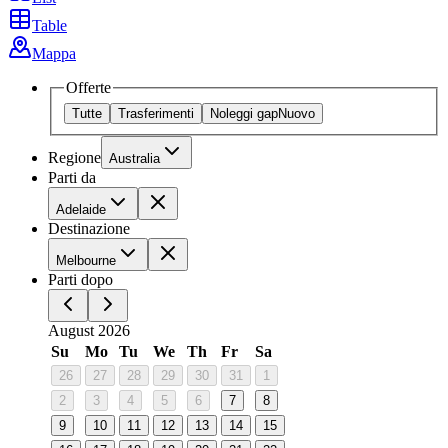
Table
Mappa
Offerte
Tutte
Trasferimenti
Noleggi gap
Nuovo
Regione
Australia
Parti da
Adelaide
Destinazione
Melbourne
Parti dopo
August 2026
Su
Mo
Tu
We
Th
Fr
Sa
26
27
28
29
30
31
1
2
3
4
5
6
7
8
9
10
11
12
13
14
15