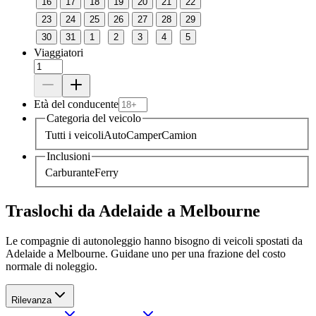
16
17
18
19
20
21
22
23
24
25
26
27
28
29
30
31
1
2
3
4
5
Viaggiatori
Età del conducente
Categoria del veicolo
Tutti i veicoli
Auto
Camper
Camion
Inclusioni
Carburante
Ferry
Traslochi da Adelaide a Melbourne
Le compagnie di autonoleggio hanno bisogno di veicoli spostati da
Adelaide a Melbourne. Guidane uno per una frazione del costo
normale di noleggio.
Rilevanza