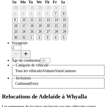
Su
Mo
Tu
We
Th
Fr
Sa
26
27
28
29
30
31
1
2
3
4
5
6
7
8
9
10
11
12
13
14
15
16
17
18
19
20
21
22
23
24
25
26
27
28
29
30
31
1
2
3
4
5
Voyageurs
Âge du conducteur
Catégorie de véhicule
Tous les véhicules
Voitures
Vans
Camions
Inclusions
Carburant
Ferry
Relocations de Adelaide à Whyalla
Les entreprises de location ont besoin que des véhicules soient