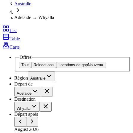
Australie
Adelaide → Whyalla
List
Table
Carte
Offres
Tout
Relocations
Locations de gap
Nouveau
Région
Australie
Départ de
Adelaide
Destination
Whyalla
Départ après
August 2026