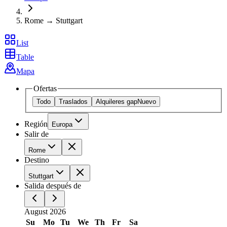
Rome → Stuttgart
List
Table
Mapa
Ofertas
Todo
Traslados
Alquileres gap
Nuevo
Región
Europa
Salir de
Rome
Destino
Stuttgart
Salida después de
August 2026
Su
Mo
Tu
We
Th
Fr
Sa