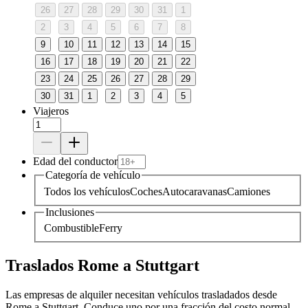
26
27
28
29
30
31
1
2
3
4
5
6
7
8
9
10
11
12
13
14
15
16
17
18
19
20
21
22
23
24
25
26
27
28
29
30
31
1
2
3
4
5
Viajeros
Edad del conductor
Categoría de vehículo
Todos los vehículos
Coches
Autocaravanas
Camiones
Inclusiones
Combustible
Ferry
Traslados Rome a Stuttgart
Las empresas de alquiler necesitan vehículos trasladados desde
Rome a Stuttgart. Conduce uno por una fracción del costo normal