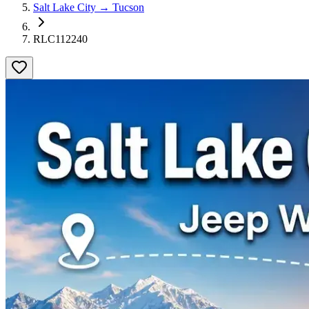
Salt Lake City → Tucson
RLC112240